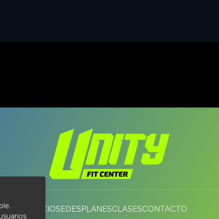
DISPONIBLE EN SEDES
Central
ble.
INICIO
SEDES
PLANES
CLASES
CONTACTO
usuarios