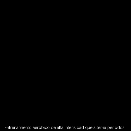
Entrenamiento aeróbico de alta intensidad que alterna períodos
60 MIN
