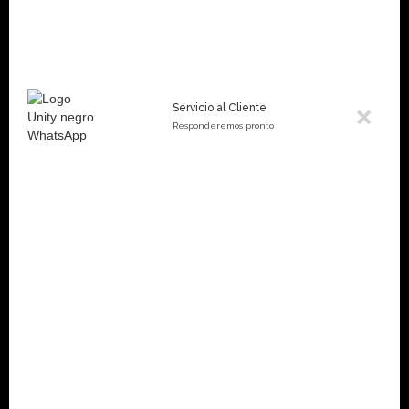
el cuerpo de forma segura, eficiente y conectada con tus
propias sensaciones.
Servicio al Cliente
Responderemos pronto