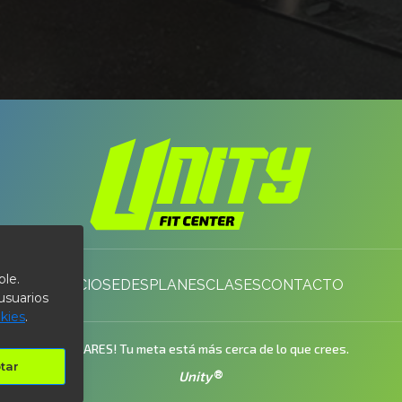
ble.
INICIO
SEDES
PLANES
CLASES
CONTACTO
usuarios
okies
.
¡NO PARES! Tu meta está más cerca de lo que crees.
tar
®
Unity