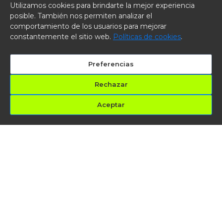
Utilizamos cookies para brindarte la mejor experiencia
posible. También nos permiten analizar el
comportamiento de los usuarios para mejorar
constantemente el sitio web.
Políticas de cookies
.
Preferencias
Rechazar
Aceptar
INICIO
SEDES
PLANES
CLASES
CONTACTO
¡NO PARES! Tu meta está más cerca de lo que crees.
®
Unity