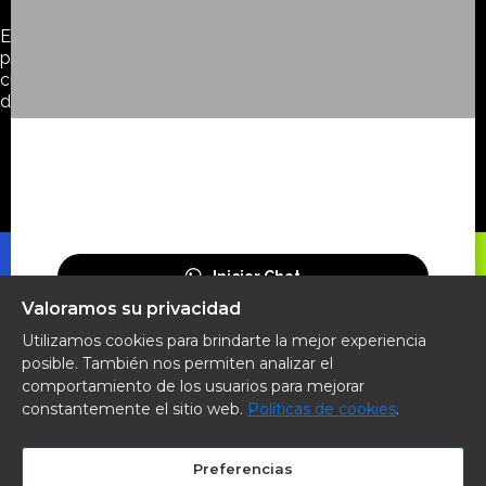
El usuario puede aceptar, rechazar o configurar sus
preferencias de cookies ymodificar su consentimiento en
cualquier momento mediante el panel deconfiguración
disponible en el sitio web.
Iniciar Chat
Valoramos su privacidad
Utilizamos cookies para brindarte la mejor experiencia
posible. También nos permiten analizar el
comportamiento de los usuarios para mejorar
constantemente el sitio web.
Políticas de cookies
.
INICIO
SEDES
PLANES
CLASES
CONTACTO
Preferencias